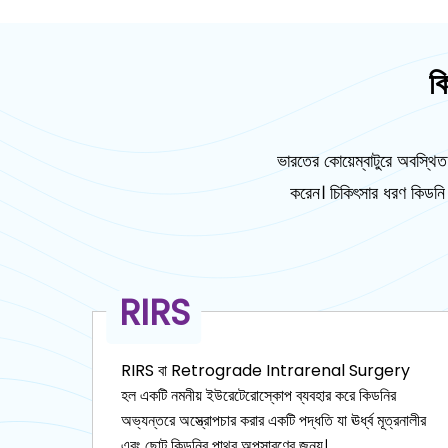
ক
ভারতের কোয়েম্বাটুরে অবস্থ
করেন। চিকিৎসার ধরণ কিডনি
PCNL
y
পিসিএনএল বা পারকিউটেনিয়াস নেফ্রোলিথোটমি (পিসিএনএল)
হল একটি ন্যূনতম আক্রমণাত্মক প্রক্রিয়া যা ত্বকে একটি ছোট
নালীর
ছেদনের মাধ্যমে বড় কিডনিতে পাথর অপসারণ করে।