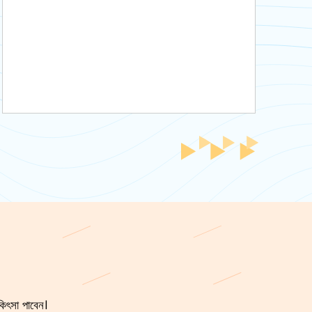
িৎসা পাবেন।