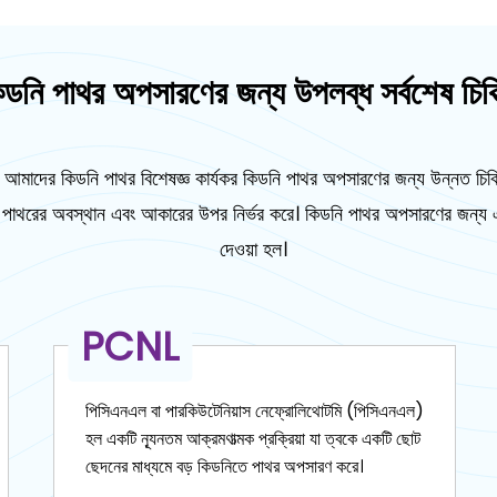
িডনি পাথর অপসারণের জন্য উপলব্ধ সর্বশেষ চিকিত
িত আমাদের কিডনি পাথর বিশেষজ্ঞ কার্যকর কিডনি পাথর অপসারণের জন্য উন্নত চ
 পাথরের অবস্থান এবং আকারের উপর নির্ভর করে। কিডনি পাথর অপসারণের জন্য এখা
দেওয়া হল।
ESWL
ESWL বা Extracorporeal শক ওয়েভ লিথোট্রিপসি
কিডনি বা উপরের মূত্রনালীতে ছোট পাথরের উপর ফোকাস করা
পাথর ভাঙতে শরীরের বাইরে থেকে শক ওয়েভ ব্যবহার করে।